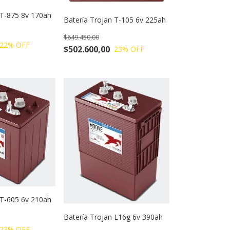
 T-875 8v 170ah
Batería Trojan T-105 6v 225ah
$649.450,00
22
% OFF
$502.600,00
23
% OFF
 T-605 6v 210ah
Batería Trojan L16g 6v 390ah
23
% OFF