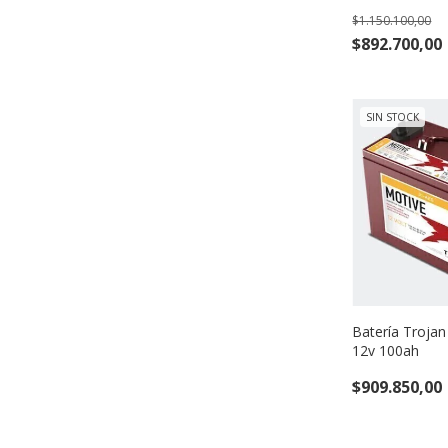
$1.150.100,00
$892.700,00
SIN STOCK
Batería Trojan
12v 100ah
$909.850,00