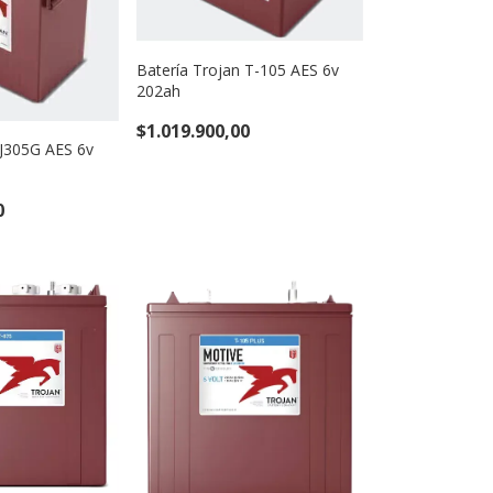
Batería Trojan T-105 AES 6v
202ah
$1.019.900,00
 J305G AES 6v
0