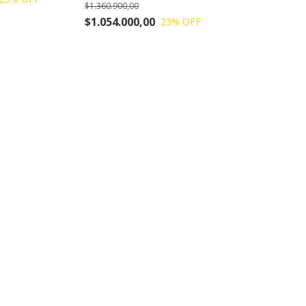
$1.360.900,00
$1.054.000,00
23
% OFF