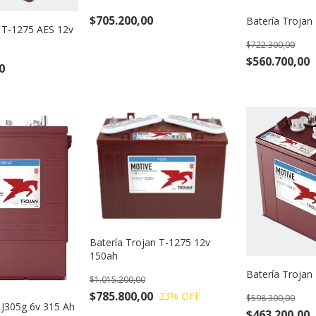
$705.200,00
Batería Trojan
n T-1275 AES 12v
$722.300,00
$560.700,00
0
Batería Trojan T-1275 12v
150ah
Batería Trojan
$1.015.200,00
$785.800,00
23
% OFF
$598.300,00
 J305g 6v 315 Ah
$463.200,00