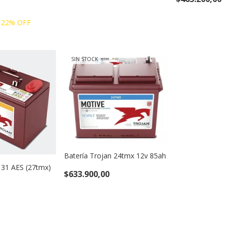
22
% OFF
SIN STOCK
Batería Trojan 24tmx 12v 85ah
 31 AES (27tmx)
$633.900,00