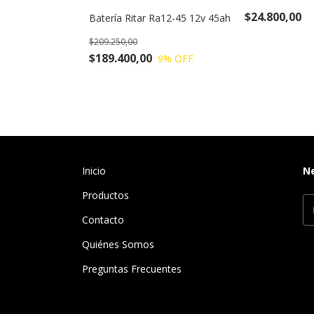
$24.800,00
Batería Ritar Ra12-45 12v 45ah
$209.250,00
$189.400,00
9
% OFF
Inicio
N
Productos
Contacto
Quiénes Somos
Preguntas Frecuentes