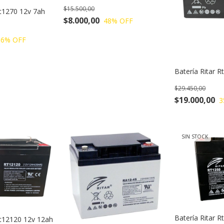
$15.500,00
Rt1270 12v 7ah
$8.000,00
48
% OFF
36
% OFF
Batería Ritar 
$29.450,00
$19.000,00
3
SIN STOCK
Batería Ritar 
Rt12120 12v 12ah