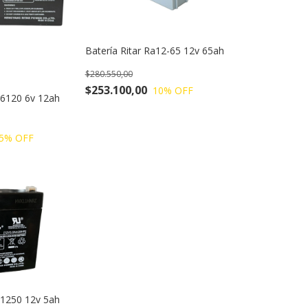
Batería Ritar Ra12-65 12v 65ah
$280.550,00
$253.100,00
10
% OFF
Rt6120 6v 12ah
5
% OFF
Rt1250 12v 5ah