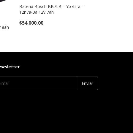
$57.000,00
Bateria Bosch BB7LB = Yb7bl-a =
12n7a-3a 12v 7ah
$54.000,00
v 8ah
ewsletter