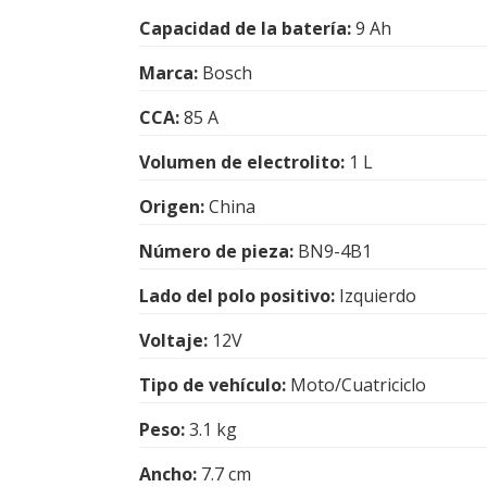
Capacidad de la batería:
9 Ah
Marca:
Bosch
CCA:
85 A
Volumen de electrolito:
1 L
Origen:
China
Número de pieza:
BN9-4B1
Lado del polo positivo:
Izquierdo
Voltaje:
12V
Tipo de vehículo:
Moto/Cuatriciclo
Peso:
3.1 kg
Ancho:
7.7 cm