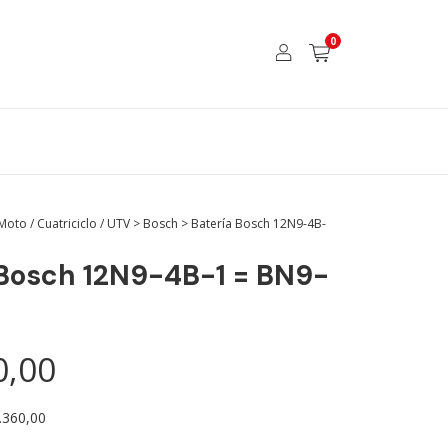
0
Moto / Cuatriciclo / UTV
>
Bosch
>
Batería Bosch 12N9-4B-
 Bosch 12N9-4B-1 = BN9-
0,00
.360,00