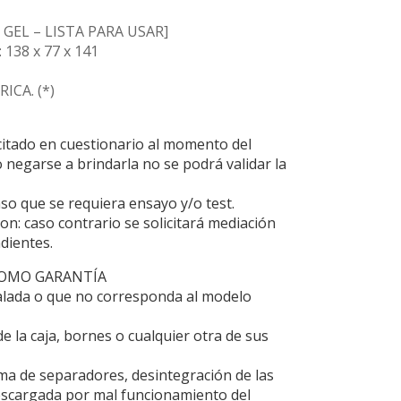
GEL – LISTA PARA USAR]
38 x 77 x 141
ICA. (*)
citado en cuestionario al momento del
 negarse a brindarla no se podrá validar la
aso que se requiera ensayo y/o test.
on: caso contrario se solicitará mediación
dientes.
COMO GARANTÍA
alada o que no corresponda al modelo
e la caja, bornes o cualquier otra de sus
ma de separadores, desintegración de las
 descargada por mal funcionamiento del