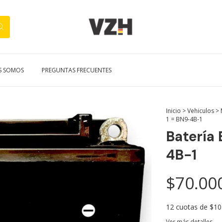
S SOMOS
PREGUNTAS FRECUENTES
Inicio
>
Vehiculos
>
1 = BN9-4B-1
Batería
4B-1
$70.00
12
cuotas de
$10
Ver más detalles