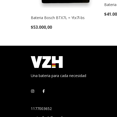
Bateria
b4l-b 12v 3ah
$41.00
Bateria Bosch BTX7L = Ytx7l-bs
$53.000,00
Una bateria para cada necesidad
1177003652