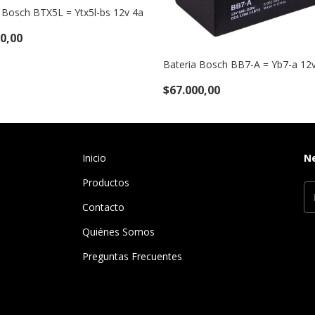
 Bosch BTX5L = Ytx5l-bs 12v 4a
0,00
Bateria Bosch BB7-A = Yb7-a 12
$67.000,00
Inicio
N
Productos
Contacto
Quiénes Somos
Preguntas Frecuentes