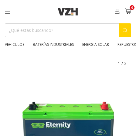
0
VEHICULOS
BATERÍAS INDUSTRIALES
ENERGIA SOLAR
REPUESTO
1
/
3