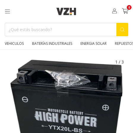
0
VEHICULOS
BATERÍAS INDUSTRIALES
ENERGIA SOLAR
REPUESTO
1
/
3