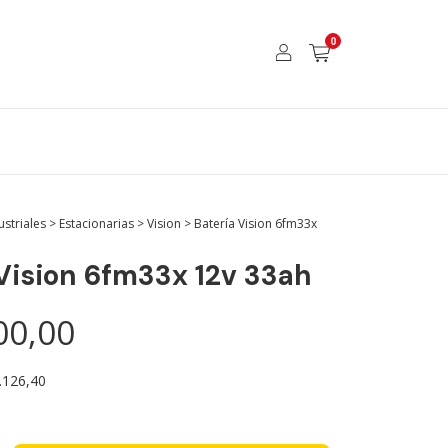
0
ustriales
>
Estacionarias
>
Vision
>
Batería Vision 6fm33x
 Vision 6fm33x 12v 33ah
00,00
.126,40