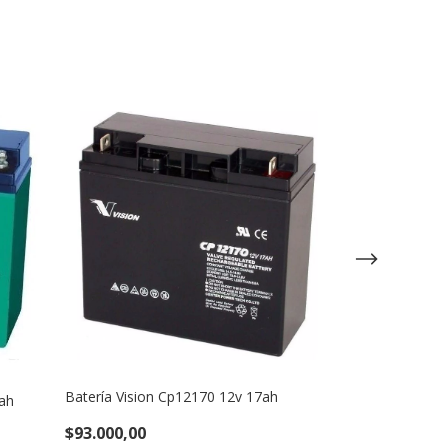
Batería Vision Cp12170 12v 17ah
0ah
Batería Vision
$93.000,00