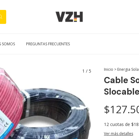
S SOMOS
PREGUNTAS FRECUENTES
Inicio
>
Energia Sola
1
/
5
Cable So
Slocabl
$127.5
12
cuotas de
$18
Ver más detalles