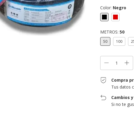
Color:
Negro
METROS:
50
50
100
2
Compra pr
Tus datos c
Cambios y
Si no te gu