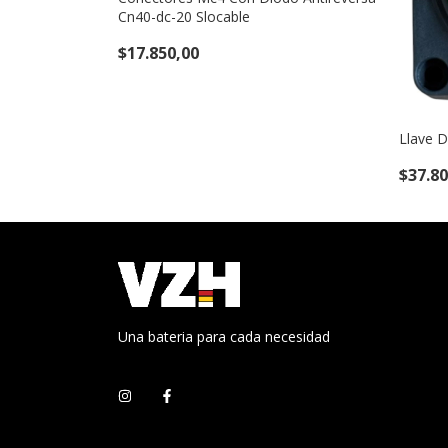
Cn40-dc-20 Slocable
$17.850,00
Llave D
$37.80
Una bateria para cada necesidad