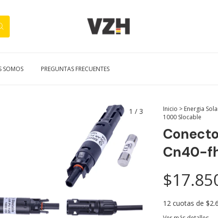
S SOMOS
PREGUNTAS FRECUENTES
Inicio
>
Energia Sola
1
/
3
1000 Slocable
Conecto
Cn40-fh
$17.85
12
cuotas de
$2.
Ver más detalles