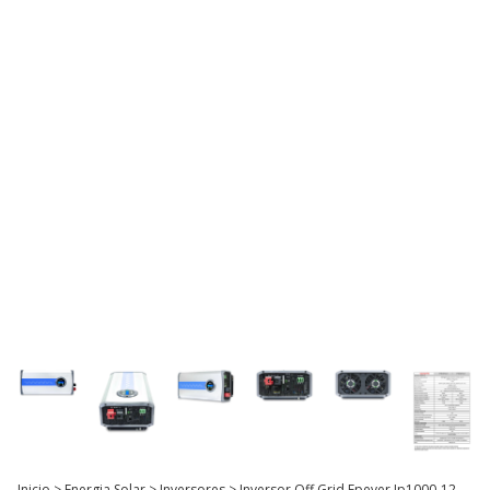
Inicio
>
Energia Solar
>
Inversores
>
Inversor Off Grid Epever Ip1000-12-