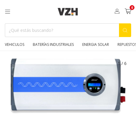
0
VEHICULOS
BATERÍAS INDUSTRIALES
ENERGIA SOLAR
REPUESTO
1
/
6