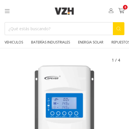
0
VEHICULOS
BATERÍAS INDUSTRIALES
ENERGIA SOLAR
REPUESTO
1
/
4